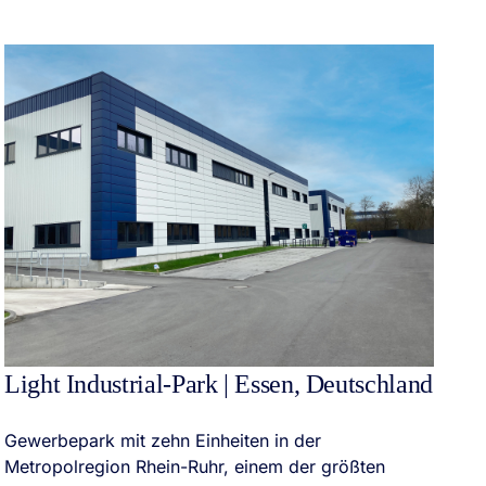
L
F
Light Industrial-Park | Essen, Deutschland
Fo
Pa
Gewerbepark mit zehn Einheiten in der
Pa
Metropolregion Rhein-Ruhr, einem der größten
Ve