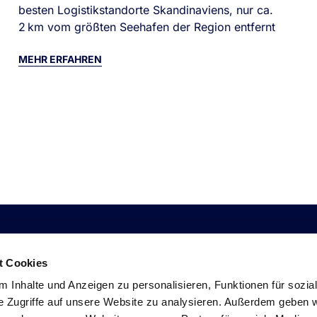
besten Logistikstandorte Skandinaviens, nur ca.
2 km vom größten Seehafen der Region entfernt
MEHR ERFAHREN
LINKS
CORPORATE
I
t Cookies
 Inhalte und Anzeigen zu personalisieren, Funktionen für sozia
Impressum
Über uns
Lo
e Zugriffe auf unsere Website zu analysieren. Außerdem geben w
Datenschutz
Kontakt
Li