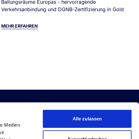
Ballungsräume Europas - hervorragende
Verkehrsanbindung und DGNB-Zertifizierung in Gold
MEHR ERFAHREN
M
MMOBILIEN
DEBT
Alle zulassen
le Medien
gistik & Light Industrial
Debt Investments
ir
ving
Senior Core+