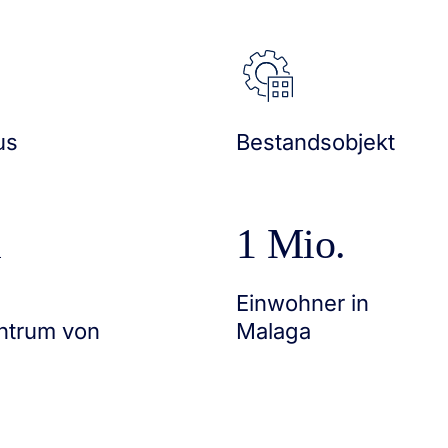
us
Bestandsobjekt
m
1 Mio.
Einwohner in
ntrum von
Malaga