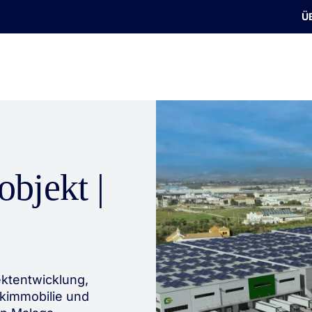
Ü
bjekt |
ktentwicklung,
ikimmobilie und