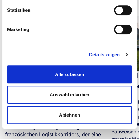
Statistiken
Marketing
Details zeigen
Alle zulassen
Light Ind
Großbrit
Moderne Umschlaghallen | La
Dorsale, Frankreich
Auswahl erlauben
Bourn Quart
entwickelt,
Zwei moderne Umschlaghallen, die an
Ablehnen
Lebenszyklu
ein Blue-Chip-Unternehmen vermietet
sein - Umse
sind - strategische Lage entlang des
Bauweisen s
französischen Logistikkorridors, der eine