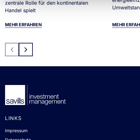
energieeffi
zentrale Rolle für den kontinentalen
Umweltstand
Handel spielt
MEHR ERFAHREN
MEHR ERFA
Previous
Next
LINKS
Impressum
Datenschutz