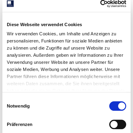
Für das im Jahr 2024 errichtete Gebäude wird eine
Diese Webseite verwendet Cookies
BREEAM-Zertifizierung mit der Bewertung Excellent
angestrebt
Wir verwenden Cookies, um Inhalte und Anzeigen zu
Das Objekt profitiert von Nachhaltigkeitsklauseln im
personalisieren, Funktionen für soziale Medien anbieten
Mietvertrag, Fernwärmeanschluss, Photovoltaikanlagen
zu können und die Zugriffe auf unsere Website zu
und Ladestationen für Elektrofahrzeuge
analysieren. Außerdem geben wir Informationen zu Ihrer
Langfristige Vermietung an einen führenden
Verwendung unserer Website an unsere Partner für
multinationalen Konzern mit D&B-Rating 5A1, der
soziale Medien, Werbung und Analysen weiter. Unsere
Mietvertrag hat eine nicht kündbare Laufzeit von 10
Partner führen diese Informationen möglicherweise mit
Jahren und ist zu 100 % indexiert – die aktuell
weiteren Daten zusammen, die Sie ihnen bereitgestellt
verbleibende Restlaufzeit liegt bei ca. 9,5 Jahren
haben oder die sie im Rahmen Ihrer Nutzung der Dienste
gesammelt haben.
Einwilligungsauswahl
Notwendig
Präferenzen
RELEVANTE OBJEKTBEISPIELE