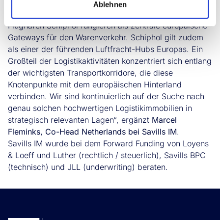
hervorragend ausgebauten Verkehrs- und Infrastruktur.
Ablehnen
Die Häfen in Rotterdam und Amsterdam sowie der
Flughafen Schiphol fungieren als zentrale europäische
Gateways für den Warenverkehr. Schiphol gilt zudem
als einer der führenden Luftfracht-Hubs Europas. Ein
Großteil der Logistikaktivitäten konzentriert sich entlang
der wichtigsten Transportkorridore, die diese
Knotenpunkte mit dem europäischen Hinterland
verbinden. Wir sind kontinuierlich auf der Suche nach
genau solchen hochwertigen Logistikimmobilien in
strategisch relevanten Lagen“, ergänzt
Marcel
Fleminks, Co-Head Netherlands bei Savills IM
.
Savills IM wurde bei dem Forward Funding von Loyens
& Loeff und Luther (rechtlich / steuerlich), Savills BPC
(technisch) und JLL (underwriting) beraten.