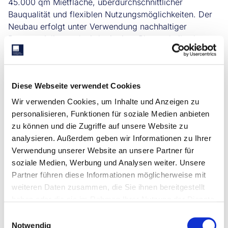
45.000 qm Mietfläche, überdurchschnittlicher
Bauqualität und flexiblen Nutzungsmöglichkeiten. Der
Neubau erfolgt unter Verwendung nachhaltiger
Baumaterialien und wird mit einer Photovoltaikanlage
auf den Dachflächen ausgestattet, sodass die Mieter
vor Ort den erzeugten Strom nutzen können. Das
Objekt strebt eine BREEAM-Excellent-Zertifizierung an.
Diese Webseite verwendet Cookies
Das Projekt befindet sich im Schiphol Trade Park, dem
ersten Businesspark in den Niederlanden mit einer
Wir verwenden Cookies, um Inhalte und Anzeigen zu
BREEAM-Gebietszertifizierung. Die Fertigstellung des
personalisieren, Funktionen für soziale Medien anbieten
Distributionszentrums ist für das erste Quartal 2027
zu können und die Zugriffe auf unsere Website zu
geplant. Ein erster Mietvertrag mit dem
analysieren. Außerdem geben wir Informationen zu Ihrer
Logistikdienstleister Van der Helm Logistics ist bereits
Verwendung unserer Website an unsere Partner für
unterzeichnet.
soziale Medien, Werbung und Analysen weiter. Unsere
Partner führen diese Informationen möglicherweise mit
weiteren Daten zusammen, die Sie ihnen bereitgestellt
„Gerade jetzt ist ein guter Zeitpunkt, um antizyklisch zu
haben oder die sie im Rahmen Ihrer Nutzung der Dienste
investieren. Zwar gibt es vereinzelt
gesammelt haben.
Standortkonsolidierungen einzelner Logistikmieter, die
Einwilligungsauswahl
Notwendig
langfristigen Fundamentaldaten des Logistiksektors