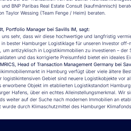
) und BNP Paribas Real Estate Consult (kaufmännisch) bera
von Taylor Wessing (Team Fenge / Heim) beraten.
t, Portfolio Manager bei Savills IM, sagt:
n uns sehr, dass wir diese hochwertige und langfristig vermi
in bester Hamburger Logistiklage für unseren Investor off-m
um antizyklisch in Logistikimmobilien zu investieren – der 
ldaten und das korrigierte Preisumfeld bietet ein ideales Ei
 MRICS, Head of Transaction Management Germany bei Savil
tikimmobilienmarkt in Hamburg verfügt über viele ältere Be
 logistikintensiven Gebiet sind neuere Logistikobjekte vor a
s erworbene Objekt im etablierten Logistikstandort Hamburg
ger Hafens, über ein echtes Alleinstellungsmerkmal. Wir s
nds weiter auf der Suche nach modernen Immobilien an etabli
t wurde durch Klimaschutzmittel des Hamburger Klimafonds