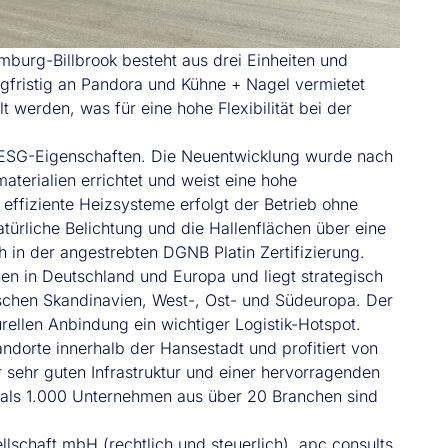
burg-Billbrook besteht aus drei Einheiten und
gfristig an Pandora und Kühne + Nagel vermietet
t werden, was für eine hohe Flexibilität bei der
e ESG-Eigenschaften. Die Neuentwicklung wurde nach
erialien errichtet und weist eine hohe
effiziente Heizsysteme erfolgt der Betrieb ohne
ürliche Belichtung und die Hallenflächen über eine
 in der angestrebten DGNB Platin Zertifizierung.
en in Deutschland und Europa und liegt strategisch
schen Skandinavien, West-, Ost- und Südeuropa. Der
rellen Anbindung ein wichtiger Logistik-Hotspot.
ndorte innerhalb der Hansestadt und profitiert von
 sehr guten Infrastruktur und einer hervorragenden
als 1.000 Unternehmen aus über 20 Branchen sind
lschaft mbH (rechtlich und steuerlich), apc consults