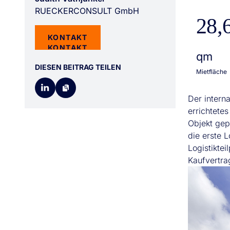
RUECKERCONSULT GmbH
28,
KONTAKT
KONTAKT
qm
DIESEN BEITRAG TEILEN
Mietfläche
Der intern
errichtete
Objekt gepl
die erste 
Logistiktei
Kaufvertra