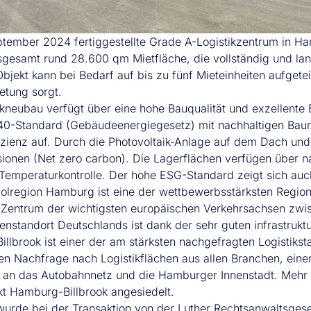
tember 2024 fertiggestellte Grade A-Logistikzentrum in Ham
sgesamt rund 28.600 qm Mietfläche, die vollständig und lan
bjekt kann bei Bedarf auf bis zu fünf Mieteinheiten aufgeteil
tung sorgt.
ikneubau verfügt über eine hohe Bauqualität und exzellent
-Standard (Gebäudeenergiegesetz) mit nachhaltigen Baumat
izienz auf. Durch die Photovoltaik-Anlage auf dem Dach und 
onen (Net zero carbon). Die Lagerflächen verfügen über nat
 Temperaturkontrolle. Der hohe ESG-Standard zeigt sich auch
olregion Hamburg ist eine der wettbewerbsstärksten Region
 Zentrum der wichtigsten europäischen Verkehrsachsen zwi
enstandort Deutschlands ist dank der sehr guten infrastruktu
llbrook ist einer der am stärksten nachgefragten Logistiksta
en Nachfrage nach Logistikflächen aus allen Branchen, einer
an das Autobahnnetz und die Hamburger Innenstadt. Mehr 
kt Hamburg-Billbrook angesiedelt.
 wurde bei der Transaktion von der Luther Rechtsanwaltsgesel