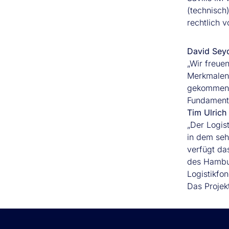
(technisch
rechtlich 
David Seyd
„Wir freue
Merkmalen 
gekommen, 
Fundamenta
Tim Ulrich
„Der Logis
in dem sehr
verfügt da
des Hambur
Logistikfo
Das Projek