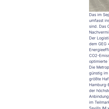
Das im Sep
umfasst in
sind. Das O
Nachvermie
Der Logist
dem GEG 40
Energieeff
CO2-Emissi
optimierte
Die Metrop
günstig im
größte Haf
Hamburg-Bi
der höchst
Anbindung 
im Teilmar
Savills IM