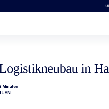
Ü
t Logistikneubau in 
3 Minuten
HLEN