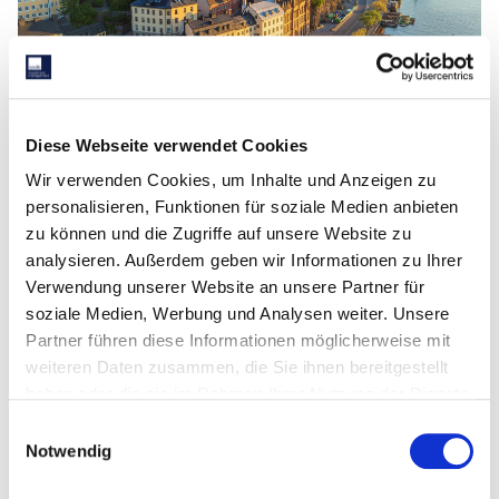
Das Anfang 2022 fertiggestellte Logistikgebäude für
Diese Webseite verwendet Cookies
Lager- und Distributionszwecke der Güteklasse A
Wir verwenden Cookies, um Inhalte und Anzeigen zu
umfasst 18.000 Quadratmeter und liegt an einem der
personalisieren, Funktionen für soziale Medien anbieten
wichtigsten Standorte Schwedens für die „Letzte
zu können und die Zugriffe auf unsere Website zu
Meile“. Der Standort Rosersberg profitiert von seiner
analysieren. Außerdem geben wir Informationen zu Ihrer
sehr guten Anbindung an die Autobahn E4, eine der
Verwendung unserer Website an unsere Partner für
Hauptachsen des schwedischen Straßennetzes, sowie
soziale Medien, Werbung und Analysen weiter. Unsere
von seiner direkten Nähe zum internationalen Flughafen
Partner führen diese Informationen möglicherweise mit
Arlanda, von dem aus das größte Frachtaufkommen in
weiteren Daten zusammen, die Sie ihnen bereitgestellt
den nordischen Ländern abgewickelt wird. Ebenso
haben oder die sie im Rahmen Ihrer Nutzung der Dienste
verfügt Rosersberg über ein modernes
gesammelt haben.
Containerterminal mit direktem Zugang zum
Einwilligungsauswahl
Notwendig
Schienennetz der „Ostkustbanan“ (Ostküstenbahn), die
im Süden von Stockholm über Uppsala und Gävle bis