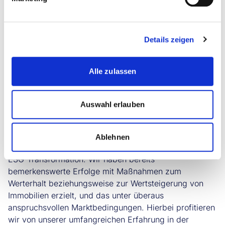
werden unsere Portfolios strategisch ausbauen und
weiter optimieren, um unseren Investoren nachhaltige
und langfristig erfolgreiche Investmentstrategien zu
bieten. Die erfolgten Marktkorrekturen schaffen
Details zeigen
vielversprechende Chancen – und wir sind bestens
positioniert, um diese zu nutzen, sobald die Märkte
Alle zulassen
wieder an Dynamik gewinnen.“
Berkan Gülen, Head of Asset Management Germany,
ergänzt:
Auswahl erlauben
„Ich blicke mit großer Vorfreude auf meine neue Rolle.
In der aktuellen Marktlandschaft ist vorausschauendes
und nachhaltiges Asset Management von zentraler
Ablehnen
Bedeutung, insbesondere im Kontext der notwendigen
ESG-Transformation. Wir haben bereits
bemerkenswerte Erfolge mit Maßnahmen zum
Werterhalt beziehungsweise zur Wertsteigerung von
Immobilien erzielt, und das unter überaus
anspruchsvollen Marktbedingungen. Hierbei profitieren
wir von unserer umfangreichen Erfahrung in der