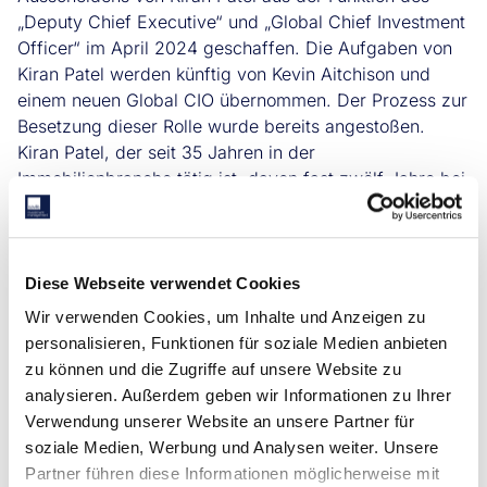
„Deputy Chief Executive“ und „Global Chief Investment
Officer“ im April 2024 geschaffen. Die Aufgaben von
Kiran Patel werden künftig von Kevin Aitchison und
einem neuen Global CIO übernommen. Der Prozess zur
Besetzung dieser Rolle wurde bereits angestoßen.
Kiran Patel, der seit 35 Jahren in der
Immobilienbranche tätig ist, davon fast zwölf Jahre bei
Savills IM, wird über den März 2024 hinaus eine
beratende Funktion ausüben und Mitglied des
„Investment Committee“ von Savills IM bleiben.
Diese Webseite verwendet Cookies
Alex Jeffrey, Global Chief Executive Officer bei Savills
Wir verwenden Cookies, um Inhalte und Anzeigen zu
Investment Management, sagt:
personalisieren, Funktionen für soziale Medien anbieten
„Ich freue mich, Kevin Aitchison bei Savills Investment
zu können und die Zugriffe auf unsere Website zu
Management begrüßen zu dürfen. Als geschätzte
analysieren. Außerdem geben wir Informationen zu Ihrer
Führungspersönlichkeit mit langjähriger Erfahrung im
Verwendung unserer Website an unsere Partner für
Aufbau leistungsstarker funktions- und
soziale Medien, Werbung und Analysen weiter. Unsere
länderübergreifender Teams in der Immobilienbranche
Partner führen diese Informationen möglicherweise mit