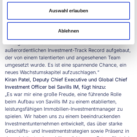
Investments UK & Europe bei Savills IM, ergänzt:
Auswahl erlauben
„Nach elfeinhalb sehr angenehmen Jahren bei KFIM, in
denen ich mit einer hervorragenden Gruppe von
Menschen zusammengearbeitet habe, freue ich mich
Ablehnen
sehr auf meine neue Rolle bei Savills Investment
Management. Das Unternehmen hat einen
außerordentlichen Investment-Track Record aufgebaut,
der von einem talentierten und angesehenen Team
umgesetzt wurde. Es ist eine spannende Chance, ein
neues Wachstumskapitel aufzuschlagen.“
Kiran Patel, Deputy Chief Executive und Global Chief
Investment Officer bei Savills IM, fügt hinzu:
„Es war mir eine große Freude, eine führende Rolle
beim Aufbau von Savills IM zu einem etablierten,
leistungsfähigen Immobilien-Investmentmanager zu
spielen. Wir haben uns zu einem beeindruckenden
Investmentunternehmen entwickelt, das über starke
Geschäfts- und Investmentstrategien sowie Präsenz in