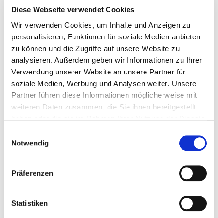
Diese Webseite verwendet Cookies
Wir verwenden Cookies, um Inhalte und Anzeigen zu
personalisieren, Funktionen für soziale Medien anbieten
zu können und die Zugriffe auf unsere Website zu
analysieren. Außerdem geben wir Informationen zu Ihrer
Verwendung unserer Website an unsere Partner für
DIESEN BEITRAG TEILEN
soziale Medien, Werbung und Analysen weiter. Unsere
Partner führen diese Informationen möglicherweise mit
weiteren Daten zusammen, die Sie ihnen bereitgestellt
haben oder die sie im Rahmen Ihrer Nutzung der Dienste
gesammelt haben.
Einwilligungsauswahl
Notwendig
Der Lebensmitteleinzelhandel bleibt unverzichtbar,
auch für Investoren.
Präferenzen
Die Konsumenten kämpfen schon viel zu lange mit den
stark gestiegenen Lebenshaltungskosten und der
schwachen Konjunktur. Gleichzeitig steht bei den
Statistiken
Händlern Kostenkontrolle und Effizienzsteigerung mehr