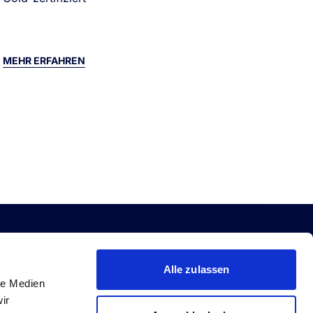
Hä
MEHR ERFAHREN
M
MMOBILIEN
DEBT
Alle zulassen
le Medien
gistik & Light Industrial
Debt Investments
ir