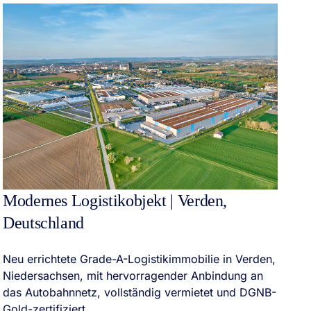
H
Modernes Logistikobjekt | Verden,
A
Deutschland
Fo
Neu errichtete Grade-A-Logistikimmobilie in Verden,
Lo
Niedersachsen, mit hervorragender Anbindung an
Di
das Autobahnnetz, vollständig vermietet und DGNB-
st
Gold-zertifiziert